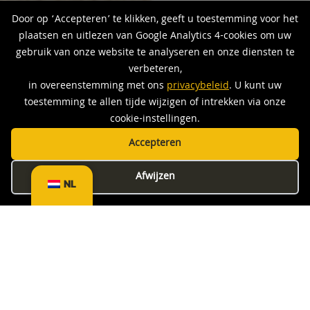
Door op ‘Accepteren’ te klikken, geeft u toestemming voor het
plaatsen en uitlezen van Google Analytics 4-cookies om uw
gebruik van onze website te analyseren en onze diensten te
verbeteren,
in overeenstemming met ons
privacybeleid
. U kunt uw
toestemming te allen tijde wijzigen of intrekken via onze
Facts And Numbers Company B.V.
Van Voordenpark 16
cookie-instellingen.
5301 KP Zaltbommel
Accepteren
The Netherlands
Afwijzen
NL
Bedrijven
Menu
Want 2 Work
Home
Over Ons
Certa Rental
Diensten
Facts & Numbers
Werken Bij
Stuwarooij