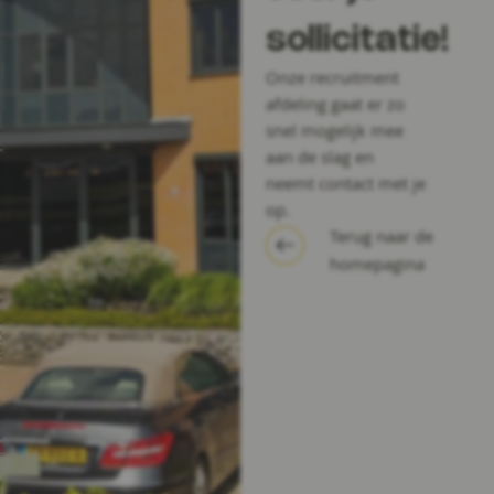
sollicitatie!
Onze recruitment
afdeling gaat er zo
snel mogelijk mee
aan de slag en
neemt contact met je
op.
Terug naar de
homepagina