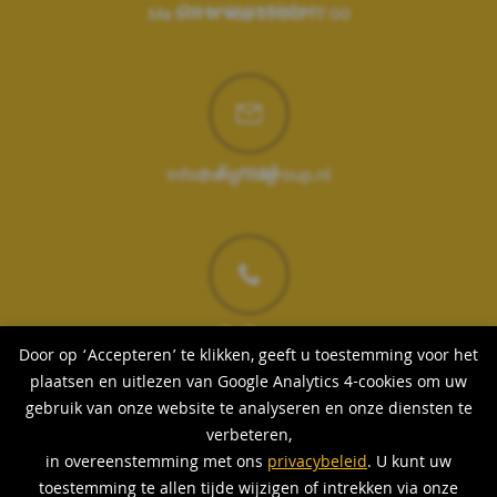
Ma t/m vr van 09:00/17:00
Openingstijden
info@angrisagroup.nl
E-mail
088-9081100
Bellen
Door op ‘Accepteren’ te klikken, geeft u toestemming voor het
plaatsen en uitlezen van Google Analytics 4-cookies om uw
gebruik van onze website te analyseren en onze diensten te
verbeteren,
in overeenstemming met ons
privacybeleid
. U kunt uw
Zo help je ons verder
Feedback
toestemming te allen tijde wijzigen of intrekken via onze