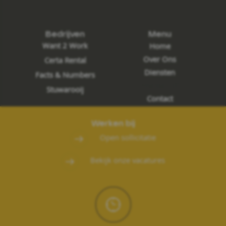
Bedrijven
Menu
Want 2 Work
Home
Over Ons
Certa Rental
Diensten
Facts & Numbers
Werken Bij
Stuwarooij
Contact
Werken bij
Open sollicitatie
Bekijk onze vacatures