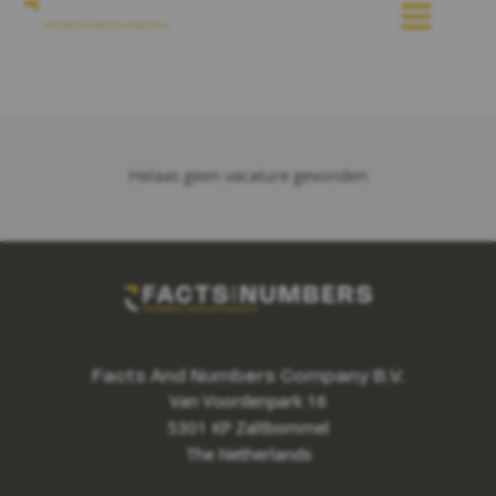
Helaas geen vacature gevonden
Facts And Numbers Company B.V.
Van Voordenpark 16
5301 KP Zaltbommel
The Netherlands